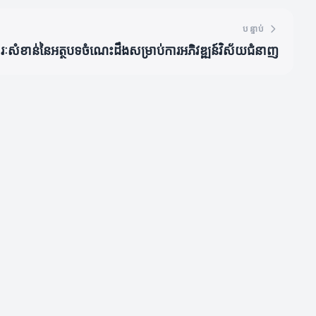
បន្ទាប់
រៈសំខាន់នៃអត្ថបទចំណេះដឹងសម្រាប់ការអភិវឌ្ឍន៍វិស័យជំនាញ