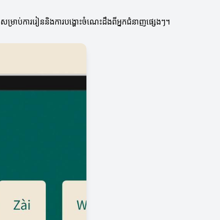
លាសម្រាប់ការរៀននិងការបង្ហោះចំណេះដឹងពីអ្នកជំនាញផ្សេងៗ។