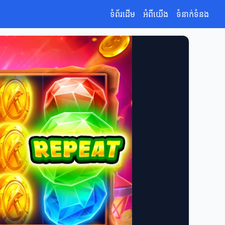
ទំព័រដើម
អំពីយើង
ទំនាក់ទំនង