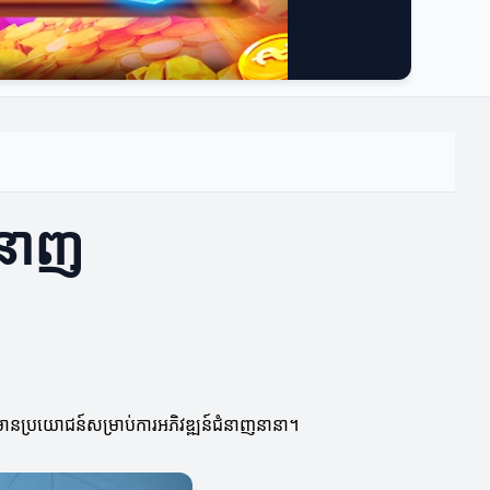
ំនាញ
ដ៏មានប្រយោជន៍សម្រាប់ការអភិវឌ្ឍន៍ជំនាញនានា។