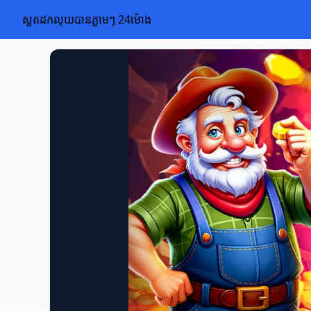
ស្លតដកលុយបានភ្លាមៗ 24ម៉ោង