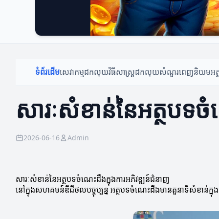
ទំព័រដើម
សេវាកម្មដកលុយ
វិធីសាស្ត្រដកលុយ
សំណួរពេញនិយម
អត
សារៈសំខាន់នៃអត្ថបទចំណ
2026-06-16
Admin
សារៈសំខាន់នៃអត្ថបទចំណេះដឹងក្នុងការអភិវឌ្ឍន៍ជំនាញ
នៅក្នុងសហគមន៍ឌីជីថលបច្ចុប្បន្ន អត្ថបទចំណេះដឹងមានតួនាទីសំខាន់ក្ន