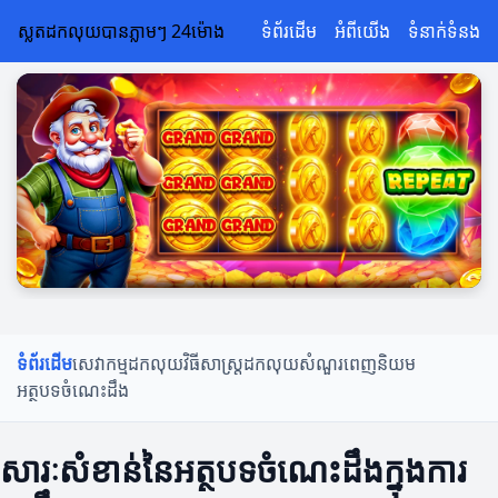
ស្លតដកលុយបានភ្លាមៗ 24ម៉ោង
ទំព័រដើម
អំពីយើង
ទំនាក់ទំនង
ទំព័រដើម
សេវាកម្មដកលុយ
វិធីសាស្ត្រដកលុយ
សំណួរពេញនិយម
អត្ថបទចំណេះដឹង
សារៈសំខាន់នៃអត្ថបទចំណេះដឹងក្នុងការ