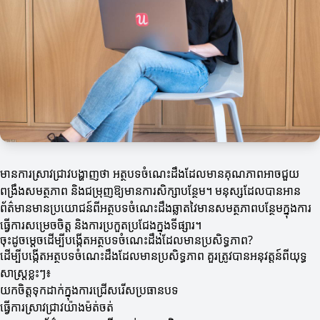
មានការស្រាវជ្រាវបង្ហាញថា អត្ថបទចំណេះដឹងដែលមានគុណភាពអាចជួយ
ពង្រឹងសមត្ថភាព និងជម្រុញឱ្យមានការសិក្សាបន្ថែម។ មនុស្សដែលបានអាន
ព័ត៌មានមានប្រយោជន៍ពីអត្ថបទចំណេះដឹងឆ្លាតវៃមានសមត្ថភាពបន្ថែមក្នុងការ
ធ្វើការសម្រេចចិត្ត និងការប្រកួតប្រជែងក្នុងទីផ្សារ។
ចុះដូចម្តេចដើម្បីបង្កើតអត្ថបទចំណេះដឹងដែលមានប្រសិទ្ធភាព?
ដើម្បីបង្កើតអត្ថបទចំណេះដឹងដែលមានប្រសិទ្ធភាព គួរត្រូវបានអនុវត្តន៍ពីយុទ្ធ
សាស្រ្តខ្លះៗ៖
យកចិត្តទុកដាក់ក្នុងការជ្រើសរើសប្រធានបទ
ធ្វើការស្រាវជ្រាវយ៉ាងម៉ត់ចត់