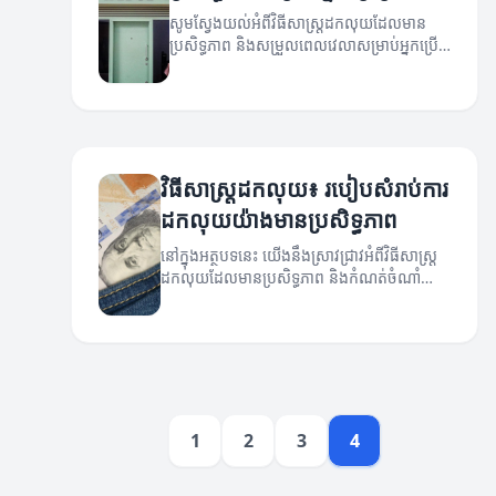
សូមស្វែងយល់អំពីវិធីសាស្ត្រដកលុយដែលមាន
ប្រសិទ្ធភាព និងសម្រួលពេលវេលាសម្រាប់អ្នកប្រើ
ប្រាស់។
វិធីសាស្ត្រដកលុយ៖ របៀបសំរាប់ការ
ដកលុយយ៉ាងមានប្រសិទ្ធភាព
នៅក្នុងអត្ថបទនេះ យើងនឹងស្រាវជ្រាវអំពីវិធីសាស្ត្រ
ដកលុយដែលមានប្រសិទ្ធភាព និងកំណត់ចំណាំ
សំរាប់អ្នកចង់ដកលុយ។
1
2
3
4