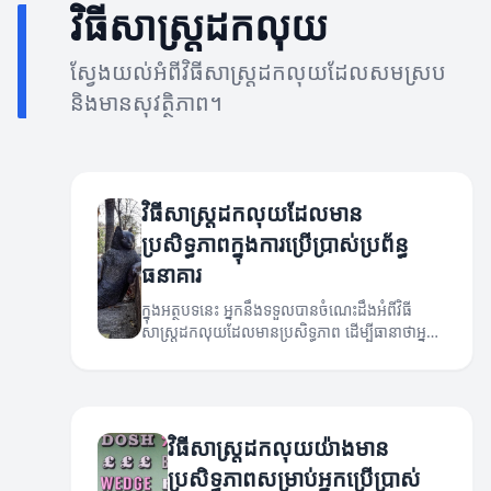
វិធីសាស្ត្រដកលុយ
ស្វែងយល់អំពីវិធីសាស្ត្រដកលុយដែលសមស្រប
និងមានសុវត្ថិភាព។
វិធីសាស្ត្រដកលុយដែលមាន
ប្រសិទ្ធភាពក្នុងការប្រើប្រាស់ប្រព័ន្ធ
ធនាគារ
ក្នុងអត្ថបទនេះ អ្នកនឹងទទួលបានចំណេះដឹងអំពីវិធី
សាស្ត្រដកលុយដែលមានប្រសិទ្ធភាព ដើម្បីធានាថាអ្នក
អាចប្រើប្រាស់ប្រាក់របស់អ្នកដោយមានភាពងាយស្រួល
និងមានប្រសិទ្ធភាព។
វិធីសាស្ត្រដកលុយយ៉ាងមាន
ប្រសិទ្ធភាពសម្រាប់អ្នកប្រើប្រាស់