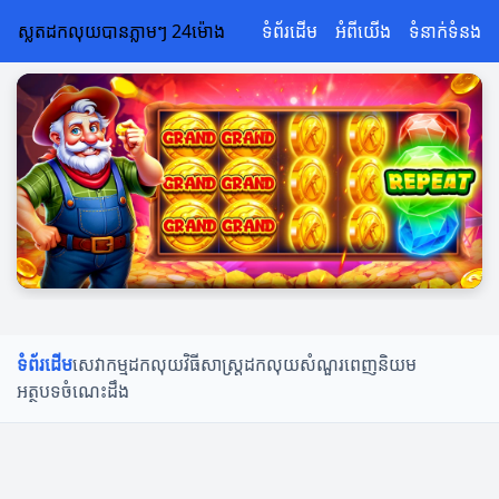
ស្លតដកលុយបានភ្លាមៗ 24ម៉ោង
ទំព័រដើម
អំពីយើង
ទំនាក់ទំនង
ទំព័រដើម
សេវាកម្មដកលុយ
វិធីសាស្ត្រដកលុយ
សំណួរពេញនិយម
អត្ថបទចំណេះដឹង