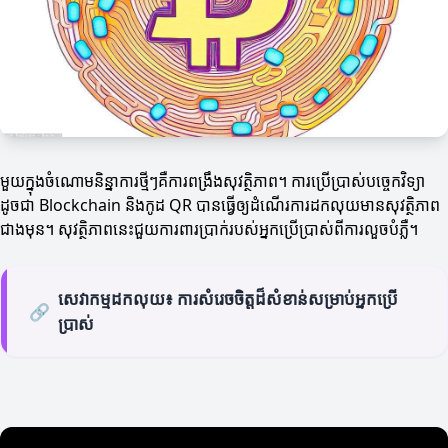
មួយក្នុងចំណោមនិន្នាការថ្មីៗគឺការពង្រឹងសុវត្ថិភាព។ ការប្រើប្រាស់បច្ចេកវិទ្យា
ដូចជា Blockchain និងកូដ QR បានធ្វើឲ្យដំណើរការដកលុយមានសុវត្ថិភាព
ជាងមុន។ សុវត្ថិភាពនេះជួយការពារប្រាក់របស់អ្នកប្រើប្រាស់ពីការលួចបំភ្លឺ។
សេវាកម្មដកលុយ៖ ការសំរេចចិត្តដ៏សំខាន់សម្រាប់អ្នកប្រើ
🔗
ប្រាស់