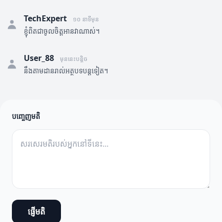
TechExpert
១០ នាទីមុន
ខ្ញុំពិតជាចូលចិត្តអានវាណាស់។
User_88
មុននេះបន្តិច
នឹងតាមដានរាល់អត្ថបទបន្តទៀត។
បញ្ចេញមតិ
ផ្ញើមតិ