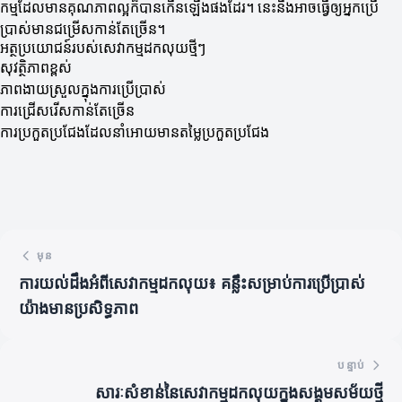
កម្មដែលមានគុណភាពល្អក៏បានកើនឡើងផងដែរ។ នេះនឹងអាចធ្វើឲ្យអ្នកប្រើ
ប្រាស់មានជម្រើសកាន់តែច្រើន។
អត្ថប្រយោជន៍របស់សេវាកម្មដកលុយថ្មីៗ
សុវត្ថិភាពខ្ពស់
ភាពងាយស្រួលក្នុងការប្រើប្រាស់
ការជ្រើសរើសកាន់តែច្រើន
ការប្រកួតប្រជែងដែលនាំអោយមានតម្លៃប្រកួតប្រជែង
មុន
ការយល់ដឹងអំពីសេវាកម្មដកលុយ៖ គន្លឹះសម្រាប់ការប្រើប្រាស់
យ៉ាងមានប្រសិទ្ធភាព
បន្ទាប់
សារៈសំខាន់នៃសេវាកម្មដកលុយក្នុងសង្គមសម័យថ្មី