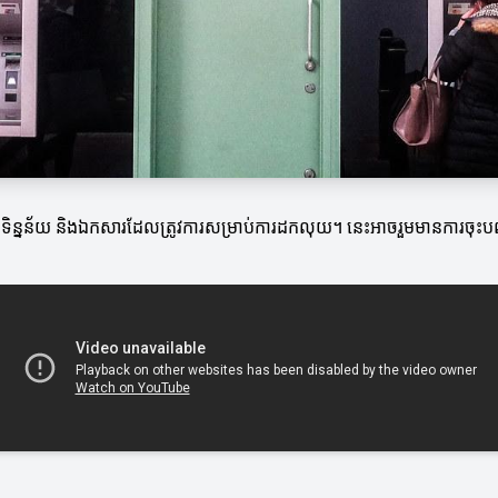
ចំទិន្នន័យ និងឯកសារ​ដែលត្រូវការសម្រាប់ការដកលុយ។ នេះអាចរួមមានការចុះបញ្ជ