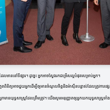
ដែលមាននៅទីផ្សារ។ ដូច្នេះ អ្នកអាចស្វែងរកជម្រើសល្អបំផុតសម្រាប់អ្នក។
ួតពិនិត្យអាចជួយអ្នកដើម្បីឲ្យមានចំណូលចិត្តនិងម៉ាស៊ីនបន្លាស់ដែលត្រូវការផ្សេ
មានយុទ្ធសាស្ត្រដែលត្រឹមត្រូវ។ យើងសូមអនុញ្ញាតឲ្យអ្នកយកយុទ្ធសាស្ត្រទាំង