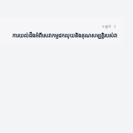
បន្ទាប់
ការយល់ដឹងអំពីសេវាកម្មដកលុយនិងគុណសម្បត្តិរបស់វា