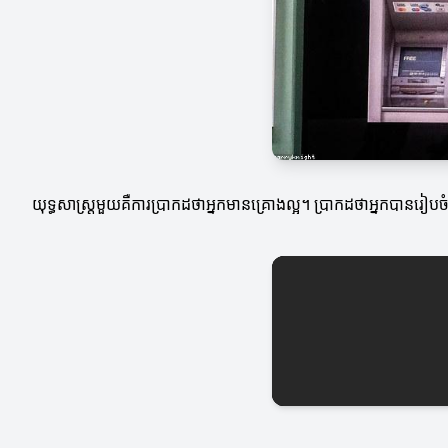
យុទ្ធសាស្ត្រ​មួយគឺការប្រាកដថាអ្នកមានគ្រោងល្អ។ ប្រាកដថាអ្នកបានរៀប