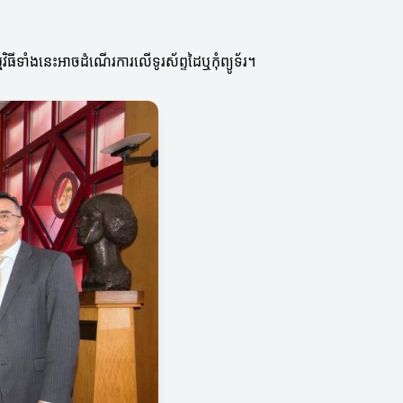
វិធីទាំងនេះអាចដំណើរការលើទូរស័ព្ទដៃឬកុំព្យូទ័រ។