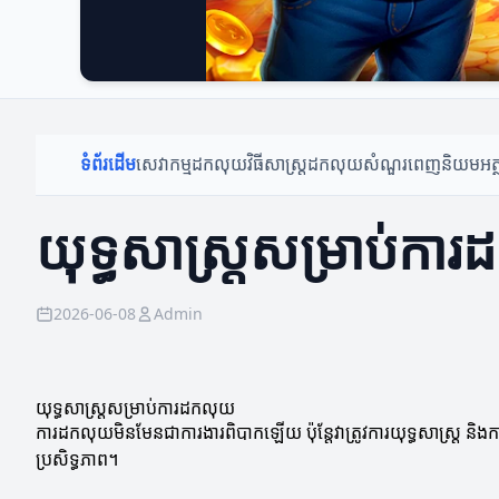
ទំព័រដើម
សេវាកម្មដកលុយ
វិធីសាស្ត្រដកលុយ
សំណួរពេញនិយម
អត
យុទ្ធសាស្ត្រសម្រាប់ក
2026-06-08
Admin
យុទ្ធសាស្ត្រសម្រាប់ការដកលុយ
ការដកលុយមិនមែនជាការងារពិបាកឡើយ ប៉ុន្តែវាត្រូវការយុទ្ធសាស្ត្រ និ
ប្រសិទ្ធភាព។