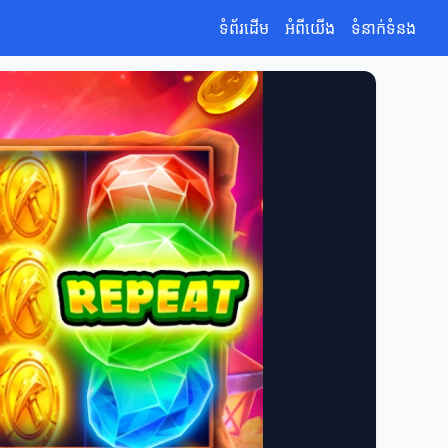
ទំព័រដើម
អំពីយើង
ទំនាក់ទំនង