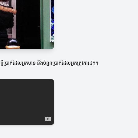
ីប្រាក់ដែលអ្នកមាន និងចំនួនប្រាក់ដែលអ្នកត្រូវការដក។