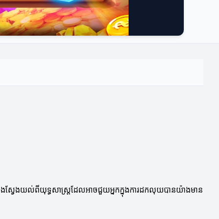
ើងនឹងស្វែងយល់ពីយុទ្ធសាស្ត្រដែលអាចជួយអ្នកក្នុងការដកលុយបានយ៉ាងមាន