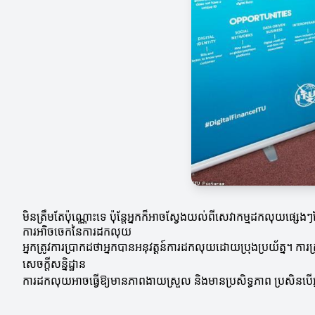
មិនត្រឹមតែប៉ុណ្ណោះទេ ប៉ុន្តែអ្នកក៏អាចស្វែងយល់ពីសេវាកម្មដកលុយផ្សេងៗ
ការឤិចចេកនៃការដកលុយ
អ្នកត្រូវការប្រាកដថាអ្នកបានអនុវត្តន៍ការដកលុយដោយប្រុងប្រយ័ត្ន។ ការត្រ
សេចក្តីសន្និដ្ឋាន
ការដកលុយអាចធ្វើឱ្យមានភាពងាយស្រួល និងមានប្រសិទ្ធភាព ប្រសិនបើអ្នក