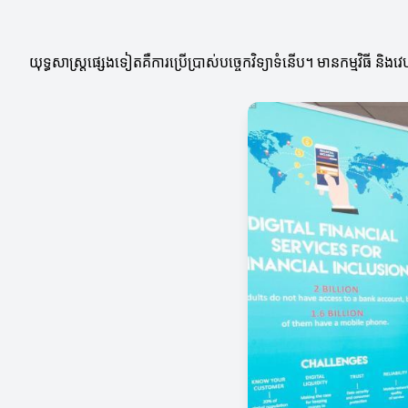
យុទ្ធសាស្ត្រផ្សេងទៀតគឺការប្រើប្រាស់បច្ចេកវិទ្យាទំនើប។ មានកម្មវិធី