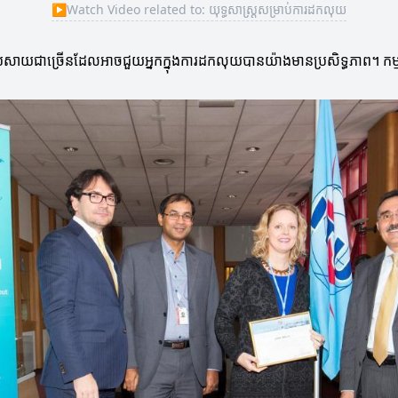
▶
Watch Video related to: យុទ្ធសាស្ត្រសម្រាប់ការដកលុយ
 និងវេបសាយជាច្រើន​ដែលអាចជួយអ្នកក្នុងការដកលុយបានយ៉ាងមានប្រសិទ្ធភាព។ កម្ម