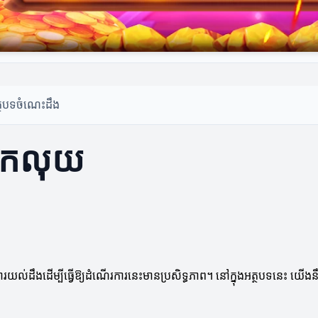
្ថបទចំណេះដឹង
ារដកលុយ
ងការយល់ដឹងដើម្បីធ្វើឱ្យដំណើរការនេះមានប្រសិទ្ធភាព។ នៅក្នុងអត្ថបទនេះ យ