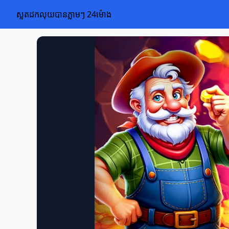
ស្លតដកលុយបានភ្លាមៗ 24ម៉ោង