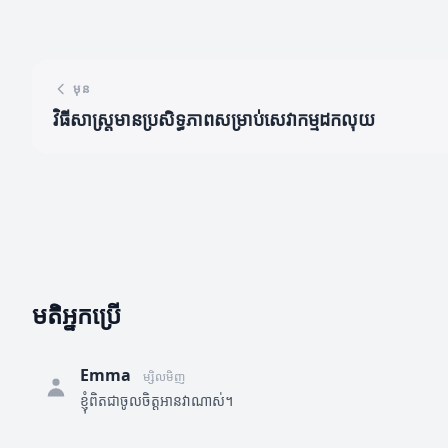
មុន
វិធីសាស្រ្តមានប្រសិទ្ធភាពសម្រាប់សេវាកម្មដកលុយ
មតិអ្នកប្រើ
Emma
ម្សិលមិញ
ខ្ញុំពិតជាចូលចិត្តអានវាណាស់។