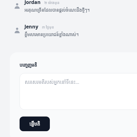
Jordan
២ ម៉ោងមុន
អរគុណច្រើនដែលបានផ្តល់ចំណេះដឹងថ្មីៗ។
Jenny
៣ ថ្ងៃមុន
ខ្លឹមសារមានប្រយោជន៍ខ្លាំងណាស់។
បញ្ចេញមតិ
ផ្ញើមតិ