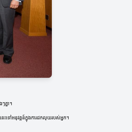
ងៗគ្នា។
នេះទៅអនុវត្តន៍ក្នុងការដកលុយរបស់អ្នក។